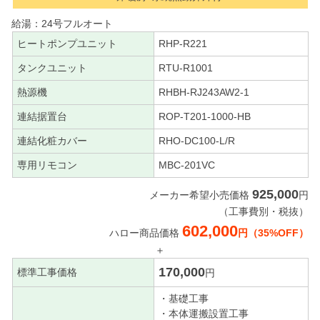
給湯：24号フルオート
ヒートポンプユニット
RHP-R221
タンクユニット
RTU-R1001
熱源機
RHBH-RJ243AW2-1
連結据置台
ROP-T201-1000-HB
連結化粧カバー
RHO-DC100-L/R
専用リモコン
MBC-201VC
925,000
メーカー希望小売価格
円
（工事費別・税抜）
602,000
ハロー商品価格
円（35%OFF）
＋
170,000
標準工事価格
円
・基礎工事
・本体運搬設置工事