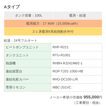
Aタイプ
タンク容量：100L
暖房・給湯
暖房能力：17.4kW（15,000kcal/h）
2-1 床暖房6系統熱動弁外付
給湯：24号フルオート
ヒートポンプユニット
RHP-R221
タンクユニット
RTU-R1001
熱源機
RHBH-RJ242AW2-1
連結据置台
ROP-T201-1000-HB
連結化粧カバー
RHO-DC100-L/R
専用リモコン
MBC-201VC
955,000
メーカー希望小売価格
円
（工事費別・税抜）