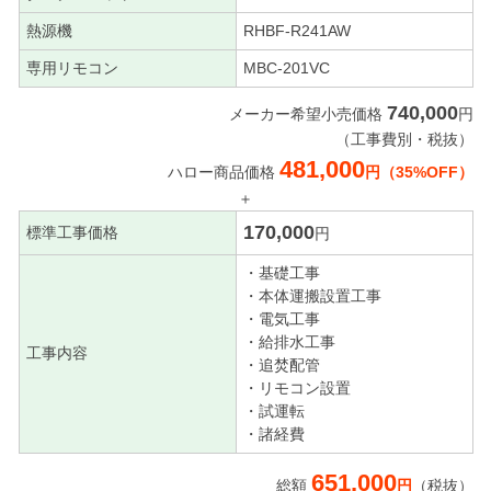
熱源機
RHBF-R241AW
専用リモコン
MBC-201VC
740,000
メーカー希望小売価格
円
（工事費別・税抜）
481,000
ハロー商品価格
円（35%OFF）
＋
170,000
標準工事価格
円
・基礎工事
・本体運搬設置工事
・電気工事
・給排水工事
工事内容
・追焚配管
・リモコン設置
・試運転
・諸経費
651,000
総額
円
（税抜）