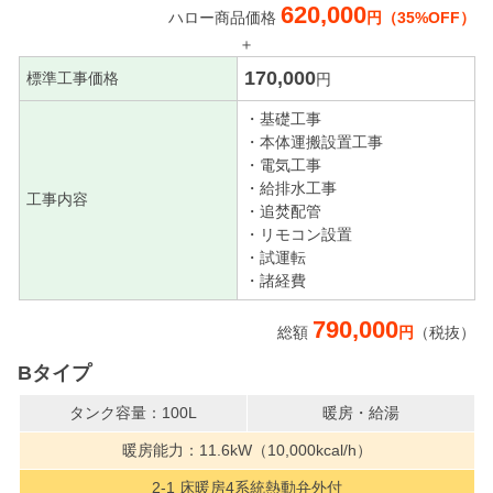
620,000
ハロー商品価格
円（35%OFF）
＋
170,000
標準工事価格
円
・基礎工事
・本体運搬設置工事
・電気工事
・給排水工事
工事内容
・追焚配管
・リモコン設置
・試運転
・諸経費
790,000
総額
円
（税抜）
Bタイプ
タンク容量：100L
暖房・給湯
暖房能力：11.6kW（10,000kcal/h）
2-1 床暖房4系統熱動弁外付