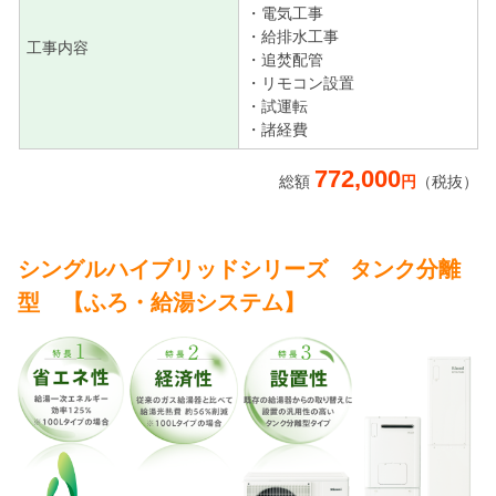
・電気工事
・給排水工事
工事内容
・追焚配管
・リモコン設置
・試運転
・諸経費
772,000
総額
円
（税抜）
シングルハイブリッドシリーズ タンク分離
型 【ふろ・給湯システム】