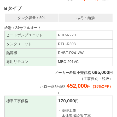
Bタイプ
タンク容量：50L
ふろ・給湯
給湯：24号フルオート
ヒートポンプユニット
RHP-R220
タンクユニット
RTU-R503
熱源機
RHBF-R241AW
専用リモコン
MBC-201VC
695,000
メーカー希望小売価格
円
（工事費別・税抜）
452,000
ハロー商品価格
円（35%OFF）
＋
170,000
標準工事価格
円
・基礎工事
・本体運搬設置工事